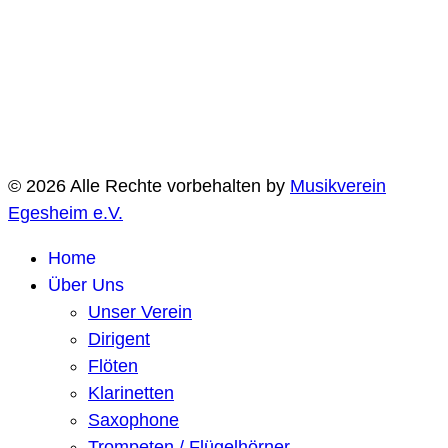
© 2026 Alle Rechte vorbehalten by
Musikverein
Egesheim e.V.
Home
Über Uns
Unser Verein
Dirigent
Flöten
Klarinetten
Saxophone
Trompeten / Flügelhörner