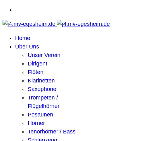
Home
Über Uns
Unser Verein
Dirigent
Flöten
Klarinetten
Saxophone
Trompeten /
Flügelhörner
Posaunen
Hörner
Tenorhörner / Bass
Schlagzeug