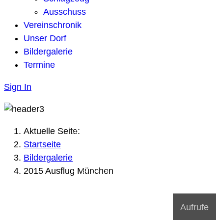
Ausschuss
Vereinschronik
Unser Dorf
Bildergalerie
Termine
Sign In
Item 0
Item 1
Item 2
Item 3
Item 4
Item 5
Item 6
Item 7
Item 8
Item 9
Item 10
Item 11
Item 12
Item 13
Item 14
Item 15
Item 16
Item 17
Item 18
Item 19
Item 20
Aktuelle Seite:
Item 21
Item 22
Item 23
Item 24
Item 25
Item 26
Item 27
Item 28
Item 29
Item 30
Item 31
Item 32
Item 33
Item 34
Item 35
Item 36
Item 37
Item 38
Item 39
Item 40
Item 41
Startseite
Item 42
Item 43
Item 44
Item 45
Item 46
Item 47
Item 48
Item 49
Item 50
Item 51
Item 52
Item 53
Item 54
Item 55
Bildergalerie
Item 56
Item 57
Item 58
Item 59
Item 60
Item 61
Item 62
Item 63
Item 64
Item 65
Item 66
Item 67
Item 68
Item 69
Item 70
Item 71
Item 72
Item 73
Item 74
Item 75
Item 76
2015 Ausflug München
Item 77
Item 78
Item 79
Item 80
Item 81
Item 82
Item 83
Item 84
Item 85
Item 86
Item 87
Item 88
Item 89
Item 90
Item 91
Item 92
Item 93
Item 94
Item 95
Item 96
Item 97
Item 98
Item 99
Item 100
Item 101
Item 102
Aufrufe