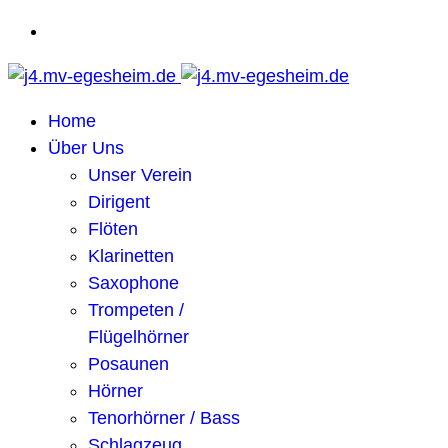
Home
Über Uns
Unser Verein
Dirigent
Flöten
Klarinetten
Saxophone
Trompeten /
Flügelhörner
Posaunen
Hörner
Tenorhörner / Bass
Schlagzeug