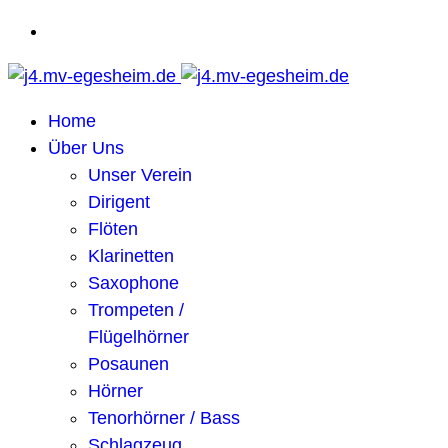
Home
Über Uns
Unser Verein
Dirigent
Flöten
Klarinetten
Saxophone
Trompeten /
Flügelhörner
Posaunen
Hörner
Tenorhörner / Bass
Schlagzeug